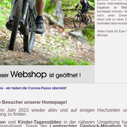
starke Internetleitu
Gigabyte an Bildd
hochladen können. W
nach einer Downlo
einen Link zu einer Z
beinhaltet dann komple
Vielen Dank für Euer 
Michael
he - wir haben die Corona-Pause überlebt!
be Besucher unserer Homepage!
im Jahr 2023 wieder aktiv und auf einigen Hochzeiten u
ung zu finden.
len
und
Kinder-Tagesstätten
in der näheren Umgebung hab
signalisiert.
Sogar der
Lambrechter Gäsbock-Marathon
fi