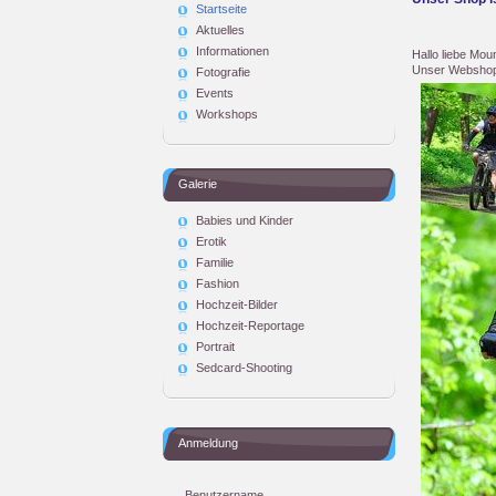
Startseite
Aktuelles
Informationen
Hallo liebe Mo
Unser Webshop 
Fotografie
Events
Workshops
Galerie
Babies und Kinder
Erotik
Familie
Fashion
Hochzeit-Bilder
Hochzeit-Reportage
Portrait
Sedcard-Shooting
Anmeldung
Benutzername