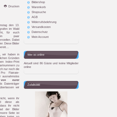
Bildershop
Drucken
Warenkorb
Shopsuche
AGB
Widerrufsbelehrung
mstag den 13.
Versandkosten
grafen im Wald
Datenschutz
ht, für euch
 ein paar
Mein Account
rstellen. Dabei
er. Diese Bilder
reit....
, wir haben in
Wer ist online
lichen Gründen
nen Index-Print
Aktuell sind 86 Gäste und keine Mitglieder
tartnummern zu
online
uch nur noch die
 Pro Flatrate-
ihr ausnahmslos
von eurer
ls Datenträger
Zufallsbild
überlassen wir
icht, wenn ihr
nd diese als
dass ihr nicht
ad der Bilder
Unsere Seite ist
aben keine so