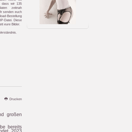
ng dass wir 135
aten zeitnah
ir senden euch
ad-Bestellung
IP-Datei. Diese
tt eure Bilder.
Verständnis.
Drucken
nd großen
e bereits
ndet 2023