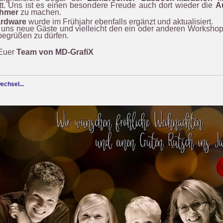
tt. Uns ist es einen besondere Freude auch dort wieder die
A
ehmer
zu machen.
rdware
wurde im Frühjahr ebenfalls ergänzt und aktualisiert.
 uns neue Gäste und vielleicht den ein oder anderen Worksho
begrüßen zu dürfen.
 Euer
Team von MD-GrafiX
chsel...