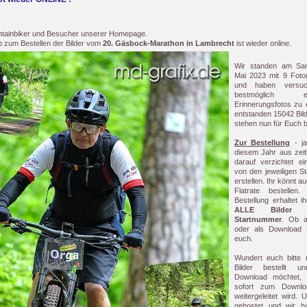
untainbiker und Besucher unserer Homepage.
zum Bestellen der Bilder vom
20. Gäsbock-Marathon in Lambrecht
ist wieder online.
Wir standen am Sa
Mai 2023 mit 9 Foto
und haben versuc
bestmöglich
Erinnerungsfotos zu e
entstanden 15042 Bild
stehen nun für Euch be
Zur Bestellung
- ja
diesem Jahr aus zeit
darauf verzichtet ei
von den jeweiligen S
erstellen. Ihr könnt a
Flatrate bestellen.
Bestellung erhaltet 
ALLE Bilder 
Startnummer
. Ob a
oder als Download 
euch.
Wundert euch bitte n
Bilder bestellt u
Download möchtet, 
sofort zum Downlo
weitergeleitet wird. 
gehostet und wir h