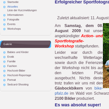
Erfolgreicher Sportfotog
Startseite
Aktuelles
Liste der Kurzmeldungen
Informationen
Zuletzt aktualisiert: 11. Augus
Fotografie
Events
Am
Samstag, dem 08.
Workshops
August 2009
hat unser
angekündigter
Action- und
Sportfotografie-
Galerie
Workshop
stattgefunden.
Leider war durch die
Babies und Kinder
wechselhafte Wetterlage,
Erotik
Familie
sowie durch die Ferienzeit
Fashion
der Workshop nicht bis auf
Hochzeit-Bilder
den letzten Platz
Hochzeit-Reportage
ausgebucht. Nichts desto
Portrait
trotz trafen wir uns mit den
Sedcard-Shooting
Gäsbockbikern
von
bike-
pfalz.de
im Wald von Schwarzs
2100 Bilder
produziert.
Es was absolut super!